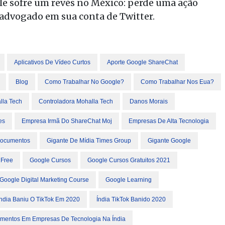
le sofre um revés no México: perde uma ação
 advogado em sua conta de Twitter.
Aplicativos De Vídeo Curtos
Aporte Google ShareChat
Blog
Como Trabalhar No Google?
Como Trabalhar Nos Eua?
lla Tech
Controladora Mohalla Tech
Danos Morais
es
Empresa Irmã Do ShareChat Moj
Empresas De Alta Tecnologia
Documentos
Gigante De Mídia Times Group
Gigante Google
 Free
Google Cursos
Google Cursos Gratuitos 2021
Google Digital Marketing Course
Google Learning
Índia Baniu O TikTok Em 2020
Índia TikTok Banido 2020
timentos Em Empresas De Tecnologia Na Índia