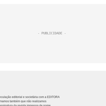
culação editorial e societária com a EDITORA
rmamos também que não realizamos
ssinatura da revista impressa de nome