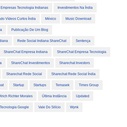
s Empresas Tecnologia Indianas
Investimentos Na Índia
do Vídeos Curtos Índia
México
Music Download
ia
Publicação De Um Blog
diana
Rede Social Indiana ShareChat
Sentença
ShareChat Empresa Indiana
ShareChat Empresa Tecnologia
a
ShareChat Investimentos
Sharechat Investors
Sharechat Rede Social
Sharechat Rede Social Índia
at
Startup
Startups
Temasek
Times Group
lrich Richter Morales
Última Instância
Updated
Tecnologia Google
Vale Do Silício
Wynk