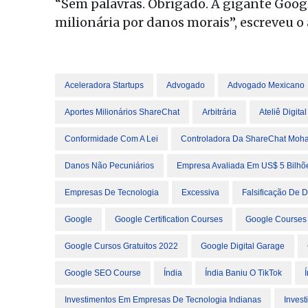
“Sem palavras. Obrigado. A gigante Goog
milionária por danos morais”, escreveu o
Aceleradora Startups
Advogado
Advogado Mexicano
Aportes Milionários ShareChat
Arbitrária
Ateliê Digital
Conformidade Com A Lei
Controladora Da ShareChat Moha
Danos Não Pecuniários
Empresa Avaliada Em US$ 5 Bilhõ
Empresas De Tecnologia
Excessiva
Falsificação De 
Google
Google Certification Courses
Google Courses
Google Cursos Gratuitos 2022
Google Digital Garage
Google SEO Course
Índia
Índia Baniu O TikTok
Investimentos Em Empresas De Tecnologia Indianas
Inves