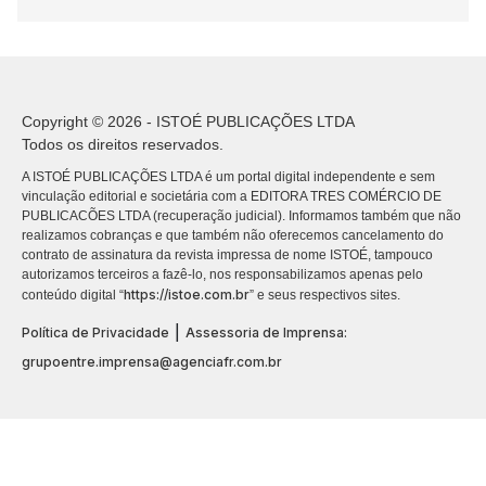
Copyright © 2026 - ISTOÉ PUBLICAÇÕES LTDA
Todos os direitos reservados.
A ISTOÉ PUBLICAÇÕES LTDA é um portal digital independente e sem
vinculação editorial e societária com a EDITORA TRES COMÉRCIO DE
PUBLICACÕES LTDA (recuperação judicial). Informamos também que não
realizamos cobranças e que também não oferecemos cancelamento do
contrato de assinatura da revista impressa de nome ISTOÉ, tampouco
autorizamos terceiros a fazê-lo, nos responsabilizamos apenas pelo
https://istoe.com.br
conteúdo digital “
” e seus respectivos sites.
|
Política de Privacidade
Assessoria de Imprensa:
grupoentre.imprensa@agenciafr.com.br