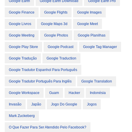
Google Earth
Google Earth Download
Google Earth Pro
Google Finance
Google Flights
Google Images
Google Livros
Google Maps 3d
Google Meet
Google Meeting
Google Photos
Google Planilhas
Google Play Store
Google Podcast
Google Tag Manager
Google Tradução
Google Traduction
Google Tradutor Espanhol Para Português
Google Tradutor Português Para Inglês
Google Translation
Google Workspace
Guam
Hacker
Indonésia
Invasão
Japão
Jogo Do Google
Jogos
Mark Zuckeberg
O Que Fazer Para Ser Atendido Pelo Facebook?