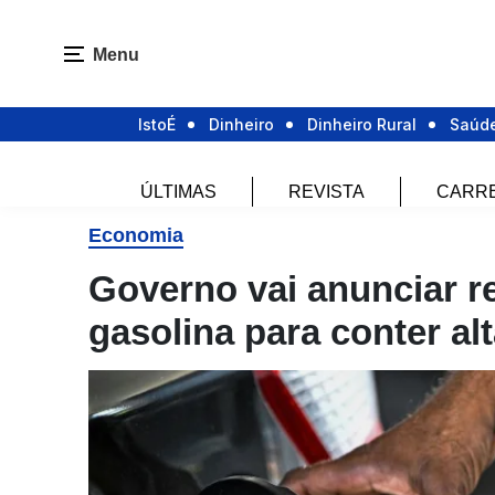
Menu
IstoÉ
Dinheiro
Dinheiro Rural
Saúd
ÚLTIMAS
REVISTA
CARR
Economia
Governo vai anunciar r
gasolina para conter al