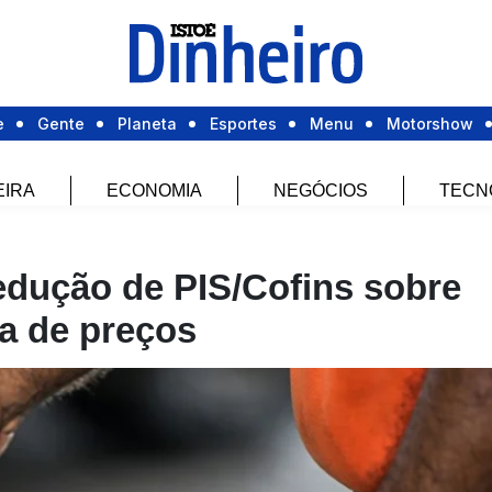
e
Gente
Planeta
Esportes
Menu
Motorshow
EIRA
ECONOMIA
NEGÓCIOS
TECN
edução de PIS/Cofins sobre
ta de preços