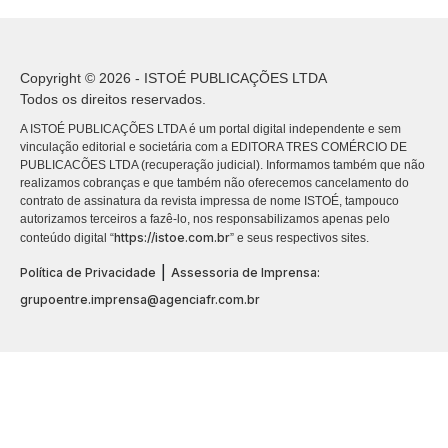
Copyright © 2026 - ISTOÉ PUBLICAÇÕES LTDA
Todos os direitos reservados.
A ISTOÉ PUBLICAÇÕES LTDA é um portal digital independente e sem
vinculação editorial e societária com a EDITORA TRES COMÉRCIO DE
PUBLICACÕES LTDA (recuperação judicial). Informamos também que não
realizamos cobranças e que também não oferecemos cancelamento do
contrato de assinatura da revista impressa de nome ISTOÉ, tampouco
autorizamos terceiros a fazê-lo, nos responsabilizamos apenas pelo
https://istoe.com.br
conteúdo digital “
” e seus respectivos sites.
|
Política de Privacidade
Assessoria de Imprensa:
grupoentre.imprensa@agenciafr.com.br