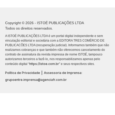
Copyright © 2026 - ISTOÉ PUBLICAÇÕES LTDA
Todos os direitos reservados.
A ISTOÉ PUBLICAÇÕES LTDA é um portal digital independente e sem
vinculação editorial e societária com a EDITORA TRES COMÉRCIO DE
PUBLICACÕES LTDA (recuperação judicial). Informamos também que não
realizamos cobranças e que também não oferecemos cancelamento do
contrato de assinatura da revista impressa de nome ISTOÉ, tampouco
autorizamos terceiros a fazê-lo, nos responsabilizamos apenas pelo
https://istoe.com.br
conteúdo digital “
” e seus respectivos sites.
|
Política de Privacidade
Assessoria de Imprensa:
grupoentre.imprensa@agenciafr.com.br