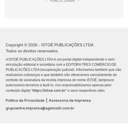
Copyright © 2026 - ISTOÉ PUBLICAÇÕES LTDA
Todos os direitos reservados.
A ISTOÉ PUBLICAÇÕES LTDA é um portal digital independente e sem
vinculação editorial e societária com a EDITORA TRES COMÉRCIO DE
PUBLICACÕES LTDA (recuperação judicial). Informamos também que não
realizamos cobranças e que também não oferecemos cancelamento do
contrato de assinatura da revista impressa de nome ISTOÉ, tampouco
autorizamos terceiros a fazê-lo, nos responsabilizamos apenas pelo
https://istoe.com.br
conteúdo digital “
” e seus respectivos sites.
|
Política de Privacidade
Assessoria de Imprensa:
grupoentre.imprensa@agenciafr.com.br