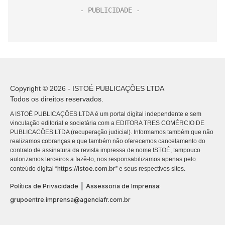
Copyright © 2026 - ISTOÉ PUBLICAÇÕES LTDA
Todos os direitos reservados.
A ISTOÉ PUBLICAÇÕES LTDA é um portal digital independente e sem
vinculação editorial e societária com a EDITORA TRES COMÉRCIO DE
PUBLICACÕES LTDA (recuperação judicial). Informamos também que não
realizamos cobranças e que também não oferecemos cancelamento do
contrato de assinatura da revista impressa de nome ISTOÉ, tampouco
autorizamos terceiros a fazê-lo, nos responsabilizamos apenas pelo
https://istoe.com.br
conteúdo digital “
” e seus respectivos sites.
|
Política de Privacidade
Assessoria de Imprensa:
grupoentre.imprensa@agenciafr.com.br