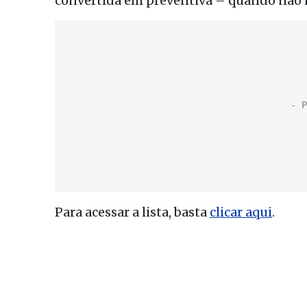
convertida em preventiva – quando não h
Para acessar a lista, basta
clicar aqui
.