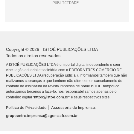
Copyright © 2026 - ISTOÉ PUBLICAÇÕES LTDA
Todos os direitos reservados.
A ISTOÉ PUBLICAÇÕES LTDA é um portal digital independente e sem
vinculação editorial e societária com a EDITORA TRES COMÉRCIO DE
PUBLICACÕES LTDA (recuperação judicial). Informamos também que não
realizamos cobranças e que também não oferecemos cancelamento do
contrato de assinatura da revista impressa de nome ISTOÉ, tampouco
autorizamos terceiros a fazê-lo, nos responsabilizamos apenas pelo
https://istoe.com.br
conteúdo digital “
” e seus respectivos sites.
|
Política de Privacidade
Assessoria de Imprensa:
grupoentre.imprensa@agenciafr.com.br