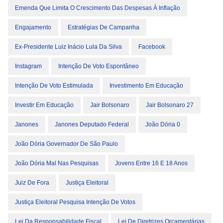
Emenda Que Limita O Crescimento Das Despesas À Inflação
Engajamento
Estratégias De Campanha
Ex-Presidente Luiz Inácio Lula Da Silva
Facebook
Instagram
Intenção De Voto Espontâneo
Intenção De Voto Estimulada
Investimento Em Educação
Investir Em Educação
Jair Bolsonaro
Jair Bolsonaro 27
Janones
Janones Deputado Federal
João Dória 0
João Dória Governador De São Paulo
João Dória Mal Nas Pesquisas
Jovens Entre 16 E 18 Anos
Juiz De Fora
Justiça Eleitoral
Justiça Eleitoral Pesquisa Intenção De Votos
Lei Da Responsabilidade Fiscal
Lei De Diretrizes Orçamentárias