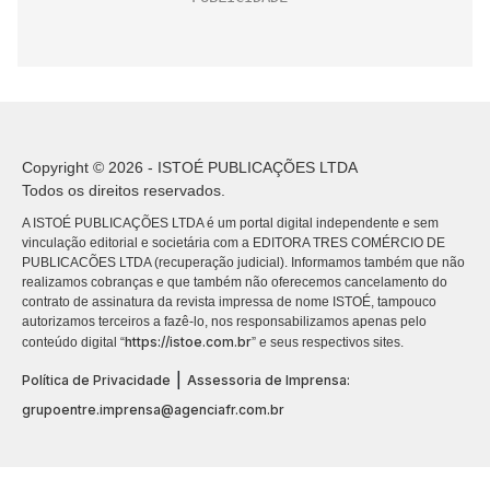
Copyright © 2026 - ISTOÉ PUBLICAÇÕES LTDA
Todos os direitos reservados.
A ISTOÉ PUBLICAÇÕES LTDA é um portal digital independente e sem
vinculação editorial e societária com a EDITORA TRES COMÉRCIO DE
PUBLICACÕES LTDA (recuperação judicial). Informamos também que não
realizamos cobranças e que também não oferecemos cancelamento do
contrato de assinatura da revista impressa de nome ISTOÉ, tampouco
autorizamos terceiros a fazê-lo, nos responsabilizamos apenas pelo
https://istoe.com.br
conteúdo digital “
” e seus respectivos sites.
|
Política de Privacidade
Assessoria de Imprensa:
grupoentre.imprensa@agenciafr.com.br