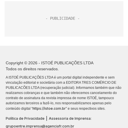
Copyright © 2026 - ISTOÉ PUBLICAÇÕES LTDA
Todos os direitos reservados.
A ISTOÉ PUBLICAÇÕES LTDA é um portal digital independente e sem
vinculação editorial e societária com a EDITORA TRES COMÉRCIO DE
PUBLICACÕES LTDA (recuperação judicial). Informamos também que não
realizamos cobranças e que também não oferecemos cancelamento do
contrato de assinatura da revista impressa de nome ISTOÉ, tampouco
autorizamos terceiros a fazê-lo, nos responsabilizamos apenas pelo
https://istoe.com.br
conteúdo digital “
” e seus respectivos sites.
|
Política de Privacidade
Assessoria de Imprensa:
grupoentre.imprensa@agenciafr.com.br