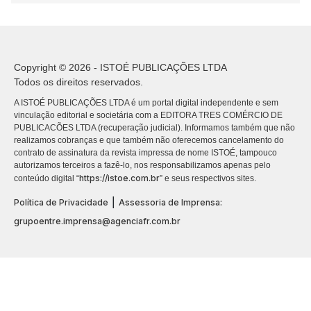
Copyright © 2026 - ISTOÉ PUBLICAÇÕES LTDA
Todos os direitos reservados.
A ISTOÉ PUBLICAÇÕES LTDA é um portal digital independente e sem
vinculação editorial e societária com a EDITORA TRES COMÉRCIO DE
PUBLICACÕES LTDA (recuperação judicial). Informamos também que não
realizamos cobranças e que também não oferecemos cancelamento do
contrato de assinatura da revista impressa de nome ISTOÉ, tampouco
autorizamos terceiros a fazê-lo, nos responsabilizamos apenas pelo
https://istoe.com.br
conteúdo digital “
” e seus respectivos sites.
|
Política de Privacidade
Assessoria de Imprensa:
grupoentre.imprensa@agenciafr.com.br