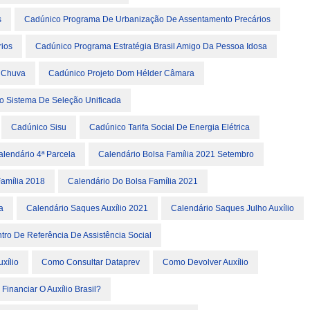
s
Cadúnico Programa De Urbanização De Assentamento Precários
ios
Cadúnico Programa Estratégia Brasil Amigo Da Pessoa Idosa
 Chuva
Cadúnico Projeto Dom Hélder Câmara
o Sistema De Seleção Unificada
Cadúnico Sisu
Cadúnico Tarifa Social De Energia Elétrica
alendário 4ª Parcela
Calendário Bolsa Família 2021 Setembro
Família 2018
Calendário Do Bolsa Família 2021
a
Calendário Saques Auxílio 2021
Calendário Saques Julho Auxílio
tro De Referência De Assistência Social
xílio
Como Consultar Dataprev
Como Devolver Auxílio
inanciar O Auxílio Brasil?