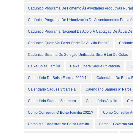
Cadúnico Programa De Fomento Às Atividades Produtivas Rurai
Cadúnico Programa De Urbanização De Assentamentos Precatór
Cadúnico Programa Nacional De Apoio À Captação De Água De
Cadúnico Quem Vai Fazer Parte Do Auxílio Brasil?
Cadúnic
Cadúnico Sistema De Seleção Unificada: Sisu E Lei De Cotas
Caixa Bolsa Família
Caixa Libera Saque 6ª Parcela
C
Calendário Da Bolsa Família 2020 1
Calendário Do Bolsa 
Calendário Saques 3ªparcela
Calendário Saques 6ª Parcel
Calendário Saques Setembro
Calendários Auxílio
Cen
Como Conseguir O Bolsa Família 2021?
Como Consultar Au
Como Me Cadastrar No Bolsa Família
Como O Governo Vai F