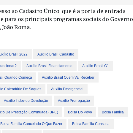
cesso ao Cadastro Único, que é a porta de entrada
e para os principais programas sociais do Governo
, João Roma.
uxílio Brasil 2022
Auxilio Brasil Cadastro
Funcionar?
Auxílio Brasil Financiamento
Auxilio Brasil G1
rasil Quando Começa
Auxílio Brasil Quem Vai Receber
lio Calendário De Saques
Auxílio Emergencial
Auxílio Indevido Devolução
Auxílio Prorrogação
ício De Prestação Continuada (BPC)
Bolsa Do Povo
Bolsa Família
Bolsa Família Cancelado O Que Fazer
Bolsa Família Consulta