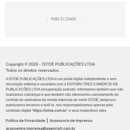
Copyright © 2026 - ISTOÉ PUBLICAÇÕES LTDA
Todos os direitos reservados.
A ISTOÉ PUBLICAÇÕES LTDA é um portal digital independente e sem
vinculação editorial e societária com a EDITORA TRES COMÉRCIO DE
PUBLICACÕES LTDA (recuperação judicial). Informamos também que não
realizamos cobranças e que também não oferecemos cancelamento do
contrato de assinatura da revista impressa de nome ISTOÉ, tampouco
autorizamos terceiros a fazê-lo, nos responsabilizamos apenas pelo
https://istoe.com.br
conteúdo digital “
” e seus respectivos sites.
|
Política de Privacidade
Assessoria de Imprensa:
grupoentre.imprensa@agenciafr.com.br