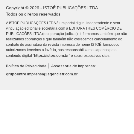
Copyright © 2026 - ISTOÉ PUBLICAÇÕES LTDA
Todos os direitos reservados.
A ISTOÉ PUBLICAÇÕES LTDA é um portal digital independente e sem
vinculação editorial e societária com a EDITORA TRES COMÉRCIO DE
PUBLICACÕES LTDA (recuperação judicial). Informamos também que não
realizamos cobranças e que também não oferecemos cancelamento do
contrato de assinatura da revista impressa de nome ISTOÉ, tampouco
autorizamos terceiros a fazê-lo, nos responsabilizamos apenas pelo
https://istoe.com.br
conteúdo digital “
” e seus respectivos sites.
|
Política de Privacidade
Assessoria de Imprensa:
grupoentre.imprensa@agenciafr.com.br