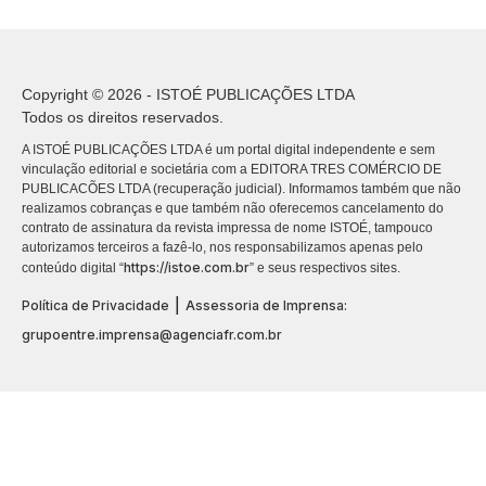
Copyright © 2026 - ISTOÉ PUBLICAÇÕES LTDA
Todos os direitos reservados.
A ISTOÉ PUBLICAÇÕES LTDA é um portal digital independente e sem
vinculação editorial e societária com a EDITORA TRES COMÉRCIO DE
PUBLICACÕES LTDA (recuperação judicial). Informamos também que não
realizamos cobranças e que também não oferecemos cancelamento do
contrato de assinatura da revista impressa de nome ISTOÉ, tampouco
autorizamos terceiros a fazê-lo, nos responsabilizamos apenas pelo
https://istoe.com.br
conteúdo digital “
” e seus respectivos sites.
|
Política de Privacidade
Assessoria de Imprensa:
grupoentre.imprensa@agenciafr.com.br