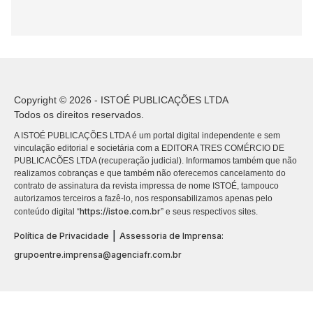
Copyright © 2026 - ISTOÉ PUBLICAÇÕES LTDA
Todos os direitos reservados.
A ISTOÉ PUBLICAÇÕES LTDA é um portal digital independente e sem
vinculação editorial e societária com a EDITORA TRES COMÉRCIO DE
PUBLICACÕES LTDA (recuperação judicial). Informamos também que não
realizamos cobranças e que também não oferecemos cancelamento do
contrato de assinatura da revista impressa de nome ISTOÉ, tampouco
autorizamos terceiros a fazê-lo, nos responsabilizamos apenas pelo
https://istoe.com.br
conteúdo digital “
” e seus respectivos sites.
|
Política de Privacidade
Assessoria de Imprensa:
grupoentre.imprensa@agenciafr.com.br