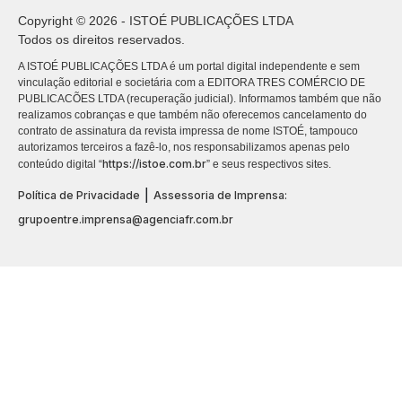
Copyright © 2026 - ISTOÉ PUBLICAÇÕES LTDA
Todos os direitos reservados.
A ISTOÉ PUBLICAÇÕES LTDA é um portal digital independente e sem
vinculação editorial e societária com a EDITORA TRES COMÉRCIO DE
PUBLICACÕES LTDA (recuperação judicial). Informamos também que não
realizamos cobranças e que também não oferecemos cancelamento do
contrato de assinatura da revista impressa de nome ISTOÉ, tampouco
autorizamos terceiros a fazê-lo, nos responsabilizamos apenas pelo
https://istoe.com.br
conteúdo digital “
” e seus respectivos sites.
|
Política de Privacidade
Assessoria de Imprensa:
grupoentre.imprensa@agenciafr.com.br