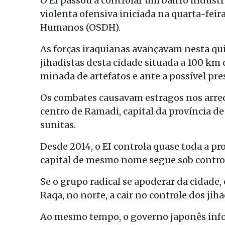
O EI passou a controlar um bairro indust
violenta ofensiva iniciada na quarta-feir
Humanos (OSDH).
As forças iraquianas avançavam nesta qu
jihadistas desta cidade situada a 100 k
minada de artefatos e ante a possível pres
Os combates causavam estragos nos arred
centro de Ramadi, capital da província d
sunitas.
Desde 2014, o EI controla quase toda a pr
capital de mesmo nome segue sob contro
Se o grupo radical se apoderar da cidade, 
Raqa, no norte, a cair no controle dos jiha
Ao mesmo tempo, o governo japonês info