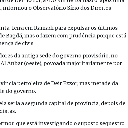
rial de Deir Ezzor, a 450 km de Damasco, após uma
a, informou o Observatório Sírio dos Direitos
inta-feira em Ramadi para expulsar os últimos
m de Bagdá, mas o fazem com prudência porque está
ença de civis.
ores da antiga sede do governo provisório, no
e Al Anbar (oeste), povoada majoritariamente por
ovíncia petroleira de Deir Ezzor, mas metade da
le do governo.
ela seria a segunda capital de província, depois de
distas.
rmou que está investigando o suposto sequestro