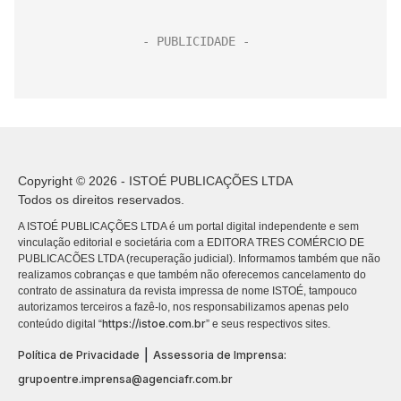
Copyright © 2026 - ISTOÉ PUBLICAÇÕES LTDA
Todos os direitos reservados.
A ISTOÉ PUBLICAÇÕES LTDA é um portal digital independente e sem
vinculação editorial e societária com a EDITORA TRES COMÉRCIO DE
PUBLICACÕES LTDA (recuperação judicial). Informamos também que não
realizamos cobranças e que também não oferecemos cancelamento do
contrato de assinatura da revista impressa de nome ISTOÉ, tampouco
autorizamos terceiros a fazê-lo, nos responsabilizamos apenas pelo
https://istoe.com.br
conteúdo digital “
” e seus respectivos sites.
|
Política de Privacidade
Assessoria de Imprensa:
grupoentre.imprensa@agenciafr.com.br