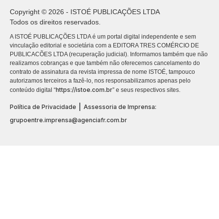
Copyright © 2026 - ISTOÉ PUBLICAÇÕES LTDA
Todos os direitos reservados.
A ISTOÉ PUBLICAÇÕES LTDA é um portal digital independente e sem
vinculação editorial e societária com a EDITORA TRES COMÉRCIO DE
PUBLICACÕES LTDA (recuperação judicial). Informamos também que não
realizamos cobranças e que também não oferecemos cancelamento do
contrato de assinatura da revista impressa de nome ISTOÉ, tampouco
autorizamos terceiros a fazê-lo, nos responsabilizamos apenas pelo
https://istoe.com.br
conteúdo digital “
” e seus respectivos sites.
|
Política de Privacidade
Assessoria de Imprensa:
grupoentre.imprensa@agenciafr.com.br