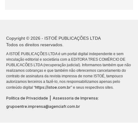
Copyright © 2026 - ISTOÉ PUBLICAÇÕES LTDA
Todos os direitos reservados.
A ISTOÉ PUBLICAÇÕES LTDA é um portal digital independente e sem
vinculação editorial e societária com a EDITORA TRES COMÉRCIO DE
PUBLICACÕES LTDA (recuperação judicial). Informamos também que não
realizamos cobranças e que também não oferecemos cancelamento do
contrato de assinatura da revista impressa de nome ISTOÉ, tampouco
autorizamos terceiros a fazê-lo, nos responsabilizamos apenas pelo
https://istoe.com.br
conteúdo digital “
” e seus respectivos sites.
|
Política de Privacidade
Assessoria de Imprensa:
grupoentre.imprensa@agenciafr.com.br