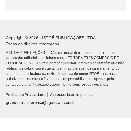
Copyright © 2026 - ISTOÉ PUBLICAÇÕES LTDA
Todos os direitos reservados.
A ISTOÉ PUBLICAÇÕES LTDA é um portal digital independente e sem
vinculação editorial e societária com a EDITORA TRES COMÉRCIO DE
PUBLICACÕES LTDA (recuperação judicial). Informamos também que não
realizamos cobranças e que também não oferecemos cancelamento do
contrato de assinatura da revista impressa de nome ISTOÉ, tampouco
autorizamos terceiros a fazê-lo, nos responsabilizamos apenas pelo
https://istoe.com.br
conteúdo digital “
” e seus respectivos sites.
|
Política de Privacidade
Assessoria de Imprensa:
grupoentre.imprensa@agenciafr.com.br