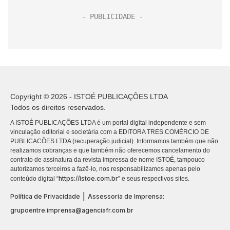
Copyright © 2026 - ISTOÉ PUBLICAÇÕES LTDA
Todos os direitos reservados.
A ISTOÉ PUBLICAÇÕES LTDA é um portal digital independente e sem
vinculação editorial e societária com a EDITORA TRES COMÉRCIO DE
PUBLICACÕES LTDA (recuperação judicial). Informamos também que não
realizamos cobranças e que também não oferecemos cancelamento do
contrato de assinatura da revista impressa de nome ISTOÉ, tampouco
autorizamos terceiros a fazê-lo, nos responsabilizamos apenas pelo
https://istoe.com.br
conteúdo digital “
” e seus respectivos sites.
|
Política de Privacidade
Assessoria de Imprensa:
grupoentre.imprensa@agenciafr.com.br