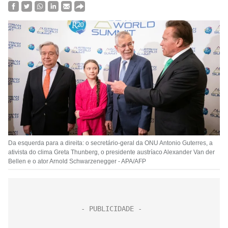
Da esquerda para a direita: o secretário-geral da ONU Antonio Guterres, a
ativista do clima Greta Thunberg, o presidente austríaco Alexander Van der
Bellen e o ator Arnold Schwarzenegger - APA/AFP