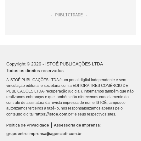
Copyright © 2026 - ISTOÉ PUBLICAÇÕES LTDA
Todos os direitos reservados.
A ISTOÉ PUBLICAÇÕES LTDA é um portal digital independente e sem
vinculação editorial e societária com a EDITORA TRES COMÉRCIO DE
PUBLICACÕES LTDA (recuperação judicial). Informamos também que não
realizamos cobranças e que também não oferecemos cancelamento do
contrato de assinatura da revista impressa de nome ISTOÉ, tampouco
autorizamos terceiros a fazê-lo, nos responsabilizamos apenas pelo
https://istoe.com.br
conteúdo digital “
” e seus respectivos sites.
|
Política de Privacidade
Assessoria de Imprensa:
grupoentre.imprensa@agenciafr.com.br