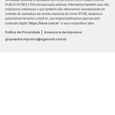
vinculação editorial e societária com a EDITORA TRES COMÉRCIO DE
PUBLICACÕES LTDA (recuperação judicial). Informamos também que não
realizamos cobranças e que também não oferecemos cancelamento do
contrato de assinatura da revista impressa de nome ISTOÉ, tampouco
autorizamos terceiros a fazê-lo, nos responsabilizamos apenas pelo
https://istoe.com.br
conteúdo digital “
” e seus respectivos sites.
|
Política de Privacidade
Assessoria de Imprensa:
grupoentre.imprensa@agenciafr.com.br