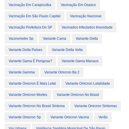
Vacinação Em Carapicuíba
Vacinação Em Osasco
Vacinação Em São Paulo Capital
Vacinação Nacional
Vacinação Prefeitura De SP
Vacinados Infectados Imunidade
Vacinometro Sp
Variante Cama
Variante Delta
Variante Delta Países
Variante Delta Volta
Variante Gama É Perigosa?
Variante Gama Manaus
Variante Gamma
Variante Omicron Ba 2
Variante Omicron É Mais Letal
Variante Omicron Letalidade
Variante Omicron Mortes
Variante Omicron No Brasil
Variante Omicron No Brasil Sintoma
Variante Omicron Sintomas
Variante Omicron Sp
Variante Omicron Vacina
Verão
Via Urbana
Vigilância Sanitária Municipal De São Paulo