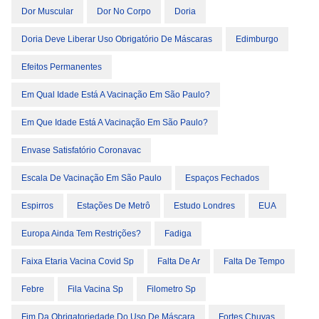
Dor Muscular
Dor No Corpo
Doria
Doria Deve Liberar Uso Obrigatório De Máscaras
Edimburgo
Efeitos Permanentes
Em Qual Idade Está A Vacinação Em São Paulo?
Em Que Idade Está A Vacinação Em São Paulo?
Envase Satisfatório Coronavac
Escala De Vacinação Em São Paulo
Espaços Fechados
Espirros
Estações De Metrô
Estudo Londres
EUA
Europa Ainda Tem Restrições?
Fadiga
Faixa Etaria Vacina Covid Sp
Falta De Ar
Falta De Tempo
Febre
Fila Vacina Sp
Filometro Sp
Fim Da Obrigatoriedade Do Uso De Máscara
Fortes Chuvas