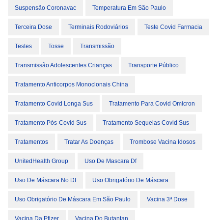
Suspensão Coronavac
Temperatura Em São Paulo
Terceira Dose
Terminais Rodoviários
Teste Covid Farmacia
Testes
Tosse
Transmissão
Transmissão Adolescentes Crianças
Transporte Público
Tratamento Anticorpos Monoclonais China
Tratamento Covid Longa Sus
Tratamento Para Covid Omicron
Tratamento Pós-Covid Sus
Tratamento Sequelas Covid Sus
Tratamentos
Tratar As Doenças
Trombose Vacina Idosos
UnitedHealth Group
Uso De Mascara Df
Uso De Máscara No Df
Uso Obrigatório De Máscara
Uso Obrigatório De Máscara Em São Paulo
Vacina 3ª Dose
Vacina Da Pfizer
Vacina Do Butantan