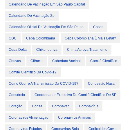
Calendário De Vacinação Em São Paulo Capital
Calendario De Vacinação Sp
Calendário Oficial De Vacinação Em São Paulo
Casos
CDC
Cepa Colombiana
Cepa Colombiana É Mais Letal?
Cepa Delta
Chikungunya
China Aprova Tratamento
Chuvas
Ciência
Cobertura Vacinal
Comitê Científico
Comitê Científico Da Covid-19
Como Ocorre A Transmissão Da COVID-19?
Congestão Nasal
Consórcio
Coordenador Executivo Do Comitê Científico De SP
Coração
Coriza
Coronavac
Coronavírus
Coronavírus Alimentação
Coronavírus Animais
Coronavírus Estudos
Coronavírus Soja
Corticoides Covid