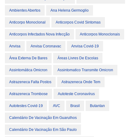
Ambientes Abertos
Ana Helena Germoglio
Anticorpo Monoclonal
Anticorpos Covid Sintomas
Anticorpos Infectados Nova Infecção
Anticorpos Monoclonais
Anvisa
Anvisa Coronavac
Anvisa Covid-19
Área Externa De Bares
Áreas Livres De Escolas
Assintomática Omicron
Assintomatico Transmite Omicron
Astrazeneca Falta Postos
Astrazeneca Onde Tem
Astrazeneca Trombose
Autoteste Coronavírus
Autotestes Covid-19
AVC
Brasil
Butantan
Calendário De Vacinação Em Guarulhos
Calendário De Vacinação Em São Paulo