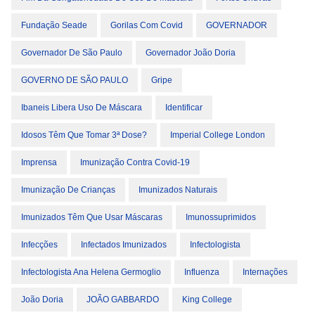
Fundação Seade
Gorilas Com Covid
GOVERNADOR
Governador De São Paulo
Governador João Doria
GOVERNO DE SÃO PAULO
Gripe
Ibaneis Libera Uso De Máscara
Identificar
Idosos Têm Que Tomar 3ª Dose?
Imperial College London
Imprensa
Imunização Contra Covid-19
Imunização De Crianças
Imunizados Naturais
Imunizados Têm Que Usar Máscaras
Imunossuprimidos
Infecções
Infectados Imunizados
Infectologista
Infectologista Ana Helena Germoglio
Influenza
Internações
João Doria
JOÃO GABBARDO
King College