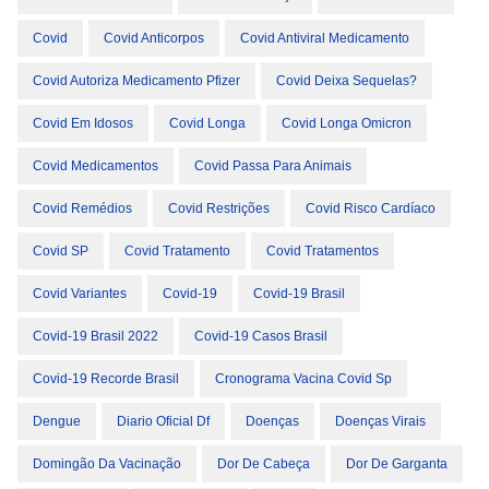
Covid
Covid Anticorpos
Covid Antiviral Medicamento
Covid Autoriza Medicamento Pfizer
Covid Deixa Sequelas?
Covid Em Idosos
Covid Longa
Covid Longa Omicron
Covid Medicamentos
Covid Passa Para Animais
Covid Remédios
Covid Restrições
Covid Risco Cardíaco
Covid SP
Covid Tratamento
Covid Tratamentos
Covid Variantes
Covid-19
Covid-19 Brasil
Covid-19 Brasil 2022
Covid-19 Casos Brasil
Covid-19 Recorde Brasil
Cronograma Vacina Covid Sp
Dengue
Diario Oficial Df
Doenças
Doenças Virais
Domingão Da Vacinação
Dor De Cabeça
Dor De Garganta