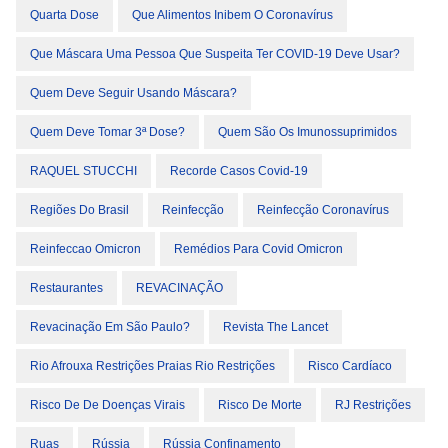
Quarta Dose
Que Alimentos Inibem O Coronavírus
Que Máscara Uma Pessoa Que Suspeita Ter COVID-19 Deve Usar?
Quem Deve Seguir Usando Máscara?
Quem Deve Tomar 3ª Dose?
Quem São Os Imunossuprimidos
RAQUEL STUCCHI
Recorde Casos Covid-19
Regiões Do Brasil
Reinfecção
Reinfecção Coronavírus
Reinfeccao Omicron
Remédios Para Covid Omicron
Restaurantes
REVACINAÇÃO
Revacinação Em São Paulo?
Revista The Lancet
Rio Afrouxa Restrições Praias Rio Restrições
Risco Cardíaco
Risco De De Doenças Virais
Risco De Morte
RJ Restrições
Ruas
Rússia
Rússia Confinamento