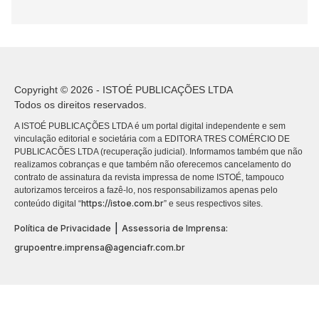
Copyright © 2026 - ISTOÉ PUBLICAÇÕES LTDA
Todos os direitos reservados.
A ISTOÉ PUBLICAÇÕES LTDA é um portal digital independente e sem
vinculação editorial e societária com a EDITORA TRES COMÉRCIO DE
PUBLICACÕES LTDA (recuperação judicial). Informamos também que não
realizamos cobranças e que também não oferecemos cancelamento do
contrato de assinatura da revista impressa de nome ISTOÉ, tampouco
autorizamos terceiros a fazê-lo, nos responsabilizamos apenas pelo
https://istoe.com.br
conteúdo digital “
” e seus respectivos sites.
|
Política de Privacidade
Assessoria de Imprensa:
grupoentre.imprensa@agenciafr.com.br