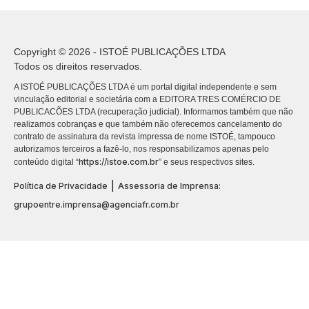
Copyright © 2026 - ISTOÉ PUBLICAÇÕES LTDA
Todos os direitos reservados.
A ISTOÉ PUBLICAÇÕES LTDA é um portal digital independente e sem
vinculação editorial e societária com a EDITORA TRES COMÉRCIO DE
PUBLICACÕES LTDA (recuperação judicial). Informamos também que não
realizamos cobranças e que também não oferecemos cancelamento do
contrato de assinatura da revista impressa de nome ISTOÉ, tampouco
autorizamos terceiros a fazê-lo, nos responsabilizamos apenas pelo
https://istoe.com.br
conteúdo digital “
” e seus respectivos sites.
|
Política de Privacidade
Assessoria de Imprensa:
grupoentre.imprensa@agenciafr.com.br