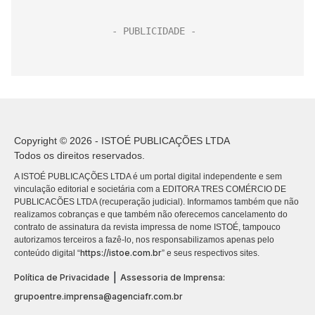
Copyright © 2026 - ISTOÉ PUBLICAÇÕES LTDA
Todos os direitos reservados.
A ISTOÉ PUBLICAÇÕES LTDA é um portal digital independente e sem
vinculação editorial e societária com a EDITORA TRES COMÉRCIO DE
PUBLICACÕES LTDA (recuperação judicial). Informamos também que não
realizamos cobranças e que também não oferecemos cancelamento do
contrato de assinatura da revista impressa de nome ISTOÉ, tampouco
autorizamos terceiros a fazê-lo, nos responsabilizamos apenas pelo
https://istoe.com.br
conteúdo digital “
” e seus respectivos sites.
|
Política de Privacidade
Assessoria de Imprensa:
grupoentre.imprensa@agenciafr.com.br