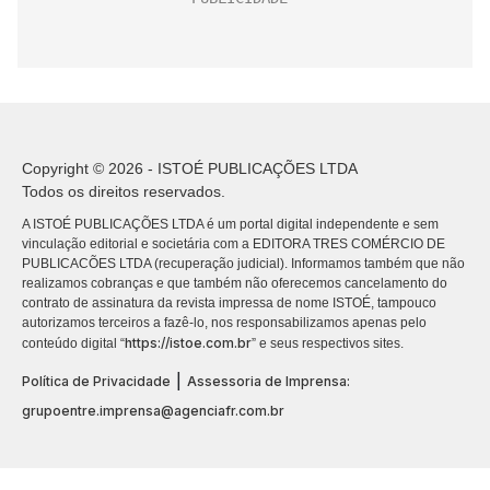
Copyright © 2026 - ISTOÉ PUBLICAÇÕES LTDA
Todos os direitos reservados.
A ISTOÉ PUBLICAÇÕES LTDA é um portal digital independente e sem
vinculação editorial e societária com a EDITORA TRES COMÉRCIO DE
PUBLICACÕES LTDA (recuperação judicial). Informamos também que não
realizamos cobranças e que também não oferecemos cancelamento do
contrato de assinatura da revista impressa de nome ISTOÉ, tampouco
autorizamos terceiros a fazê-lo, nos responsabilizamos apenas pelo
https://istoe.com.br
conteúdo digital “
” e seus respectivos sites.
|
Política de Privacidade
Assessoria de Imprensa:
grupoentre.imprensa@agenciafr.com.br