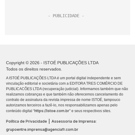
Copyright © 2026 - ISTOÉ PUBLICAÇÕES LTDA
Todos os direitos reservados.
A ISTOÉ PUBLICAÇÕES LTDA é um portal digital independente e sem
vinculação editorial e societária com a EDITORA TRES COMÉRCIO DE
PUBLICACÕES LTDA (recuperação judicial). Informamos também que não
realizamos cobranças e que também não oferecemos cancelamento do
contrato de assinatura da revista impressa de nome ISTOÉ, tampouco
autorizamos terceiros a fazê-lo, nos responsabilizamos apenas pelo
https://istoe.com.br
conteúdo digital “
” e seus respectivos sites.
|
Política de Privacidade
Assessoria de Imprensa:
grupoentre.imprensa@agenciafr.com.br