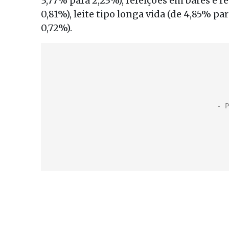
3,77% para 2,23%), refeições em bares e 
0,81%), leite tipo longa vida (de 4,85% pa
0,72%).