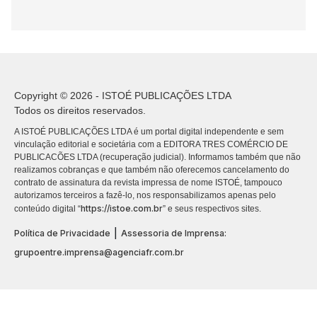
Copyright © 2026 - ISTOÉ PUBLICAÇÕES LTDA
Todos os direitos reservados.
A ISTOÉ PUBLICAÇÕES LTDA é um portal digital independente e sem
vinculação editorial e societária com a EDITORA TRES COMÉRCIO DE
PUBLICACÕES LTDA (recuperação judicial). Informamos também que não
realizamos cobranças e que também não oferecemos cancelamento do
contrato de assinatura da revista impressa de nome ISTOÉ, tampouco
autorizamos terceiros a fazê-lo, nos responsabilizamos apenas pelo
https://istoe.com.br
conteúdo digital “
” e seus respectivos sites.
|
Política de Privacidade
Assessoria de Imprensa:
grupoentre.imprensa@agenciafr.com.br