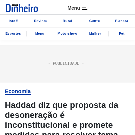
Menu
IstoÉ
Revista
Rural
Gente
Planeta
Esportes
Menu
Motorshow
Mulher
Pet
Economia
Haddad diz que proposta da
desoneração é
inconstitucional e promete
medidas para resolver tema