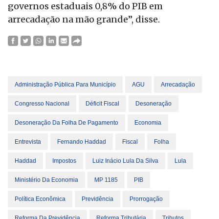
governos estaduais 0,8% do PIB em
arrecadação na mão grande”, disse.
Administração Pública Para Município
AGU
Arrecadação
Congresso Nacional
Déficit Fiscal
Desoneração
Desoneração Da Folha De Pagamento
Economia
Entrevista
Fernando Haddad
Fiscal
Folha
Haddad
Impostos
Luiz Inácio Lula Da Silva
Lula
Ministério Da Economia
MP 1185
PIB
Política Econômica
Previdência
Prorrogação
Reforma Da Previdência
Reforma Tributária
Tributos