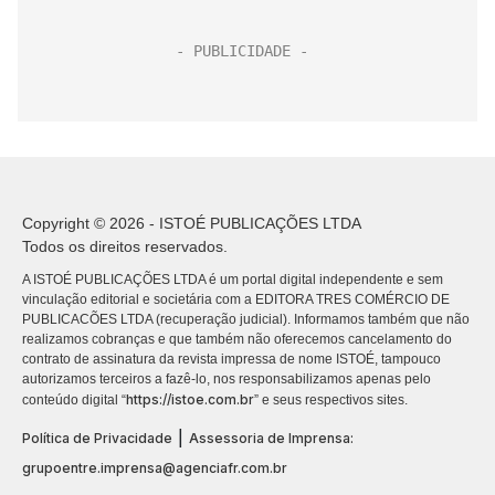
Copyright © 2026 - ISTOÉ PUBLICAÇÕES LTDA
Todos os direitos reservados.
A ISTOÉ PUBLICAÇÕES LTDA é um portal digital independente e sem
vinculação editorial e societária com a EDITORA TRES COMÉRCIO DE
PUBLICACÕES LTDA (recuperação judicial). Informamos também que não
realizamos cobranças e que também não oferecemos cancelamento do
contrato de assinatura da revista impressa de nome ISTOÉ, tampouco
autorizamos terceiros a fazê-lo, nos responsabilizamos apenas pelo
https://istoe.com.br
conteúdo digital “
” e seus respectivos sites.
|
Política de Privacidade
Assessoria de Imprensa:
grupoentre.imprensa@agenciafr.com.br