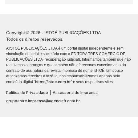
Copyright © 2026 - ISTOÉ PUBLICAÇÕES LTDA
Todos os direitos reservados.
A ISTOÉ PUBLICAÇÕES LTDA é um portal digital independente e sem
vinculação editorial e societária com a EDITORA TRES COMÉRCIO DE
PUBLICACÕES LTDA (recuperação judicial). Informamos também que não
realizamos cobranças e que também não oferecemos cancelamento do
contrato de assinatura da revista impressa de nome ISTOÉ, tampouco
autorizamos terceiros a fazê-lo, nos responsabilizamos apenas pelo
https://istoe.com.br
conteúdo digital “
” e seus respectivos sites.
|
Política de Privacidade
Assessoria de Imprensa:
grupoentre.imprensa@agenciafr.com.br