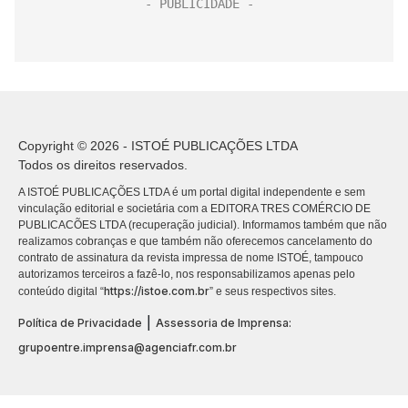
Copyright © 2026 - ISTOÉ PUBLICAÇÕES LTDA
Todos os direitos reservados.
A ISTOÉ PUBLICAÇÕES LTDA é um portal digital independente e sem
vinculação editorial e societária com a EDITORA TRES COMÉRCIO DE
PUBLICACÕES LTDA (recuperação judicial). Informamos também que não
realizamos cobranças e que também não oferecemos cancelamento do
contrato de assinatura da revista impressa de nome ISTOÉ, tampouco
autorizamos terceiros a fazê-lo, nos responsabilizamos apenas pelo
https://istoe.com.br
conteúdo digital “
” e seus respectivos sites.
|
Política de Privacidade
Assessoria de Imprensa:
grupoentre.imprensa@agenciafr.com.br