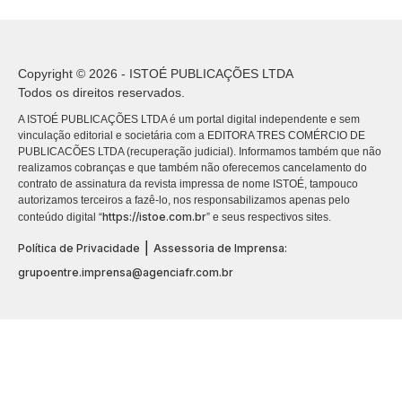
Copyright © 2026 - ISTOÉ PUBLICAÇÕES LTDA
Todos os direitos reservados.
A ISTOÉ PUBLICAÇÕES LTDA é um portal digital independente e sem
vinculação editorial e societária com a EDITORA TRES COMÉRCIO DE
PUBLICACÕES LTDA (recuperação judicial). Informamos também que não
realizamos cobranças e que também não oferecemos cancelamento do
contrato de assinatura da revista impressa de nome ISTOÉ, tampouco
autorizamos terceiros a fazê-lo, nos responsabilizamos apenas pelo
https://istoe.com.br
conteúdo digital “
” e seus respectivos sites.
|
Política de Privacidade
Assessoria de Imprensa:
grupoentre.imprensa@agenciafr.com.br