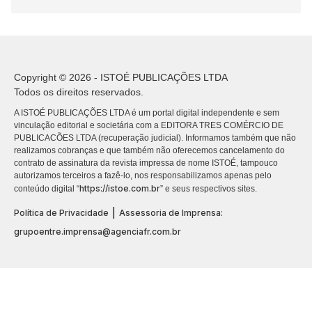
Copyright © 2026 - ISTOÉ PUBLICAÇÕES LTDA
Todos os direitos reservados.
A ISTOÉ PUBLICAÇÕES LTDA é um portal digital independente e sem
vinculação editorial e societária com a EDITORA TRES COMÉRCIO DE
PUBLICACÕES LTDA (recuperação judicial). Informamos também que não
realizamos cobranças e que também não oferecemos cancelamento do
contrato de assinatura da revista impressa de nome ISTOÉ, tampouco
autorizamos terceiros a fazê-lo, nos responsabilizamos apenas pelo
https://istoe.com.br
conteúdo digital “
” e seus respectivos sites.
|
Política de Privacidade
Assessoria de Imprensa:
grupoentre.imprensa@agenciafr.com.br