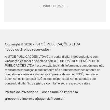
Copyright © 2026 - ISTOÉ PUBLICAÇÕES LTDA
Todos os direitos reservados.
A ISTOÉ PUBLICAÇÕES LTDA é um portal digital independente e sem
vinculação editorial e societária com a EDITORA TRES COMÉRCIO DE
PUBLICACÕES LTDA (recuperação judicial). Informamos também que não
realizamos cobranças e que também não oferecemos cancelamento do
contrato de assinatura da revista impressa de nome ISTOÉ, tampouco
autorizamos terceiros a fazê-lo, nos responsabilizamos apenas pelo
https://istoe.com.br
conteúdo digital “
” e seus respectivos sites.
|
Política de Privacidade
Assessoria de Imprensa:
grupoentre.imprensa@agenciafr.com.br