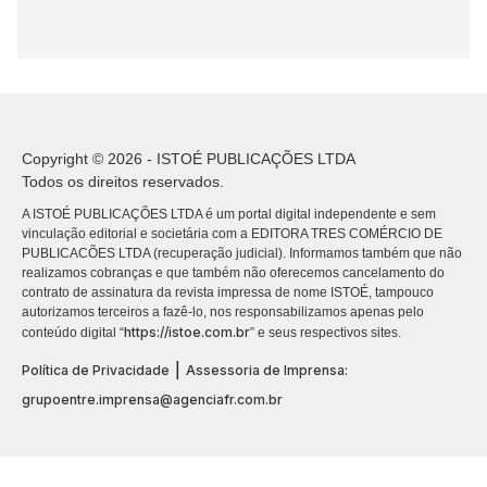
Copyright © 2026 - ISTOÉ PUBLICAÇÕES LTDA
Todos os direitos reservados.
A ISTOÉ PUBLICAÇÕES LTDA é um portal digital independente e sem
vinculação editorial e societária com a EDITORA TRES COMÉRCIO DE
PUBLICACÕES LTDA (recuperação judicial). Informamos também que não
realizamos cobranças e que também não oferecemos cancelamento do
contrato de assinatura da revista impressa de nome ISTOÉ, tampouco
autorizamos terceiros a fazê-lo, nos responsabilizamos apenas pelo
https://istoe.com.br
conteúdo digital “
” e seus respectivos sites.
|
Política de Privacidade
Assessoria de Imprensa:
grupoentre.imprensa@agenciafr.com.br