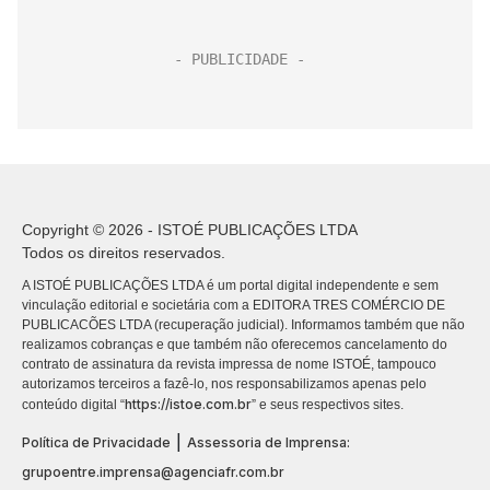
Copyright © 2026 - ISTOÉ PUBLICAÇÕES LTDA
Todos os direitos reservados.
A ISTOÉ PUBLICAÇÕES LTDA é um portal digital independente e sem
vinculação editorial e societária com a EDITORA TRES COMÉRCIO DE
PUBLICACÕES LTDA (recuperação judicial). Informamos também que não
realizamos cobranças e que também não oferecemos cancelamento do
contrato de assinatura da revista impressa de nome ISTOÉ, tampouco
autorizamos terceiros a fazê-lo, nos responsabilizamos apenas pelo
https://istoe.com.br
conteúdo digital “
” e seus respectivos sites.
|
Política de Privacidade
Assessoria de Imprensa:
grupoentre.imprensa@agenciafr.com.br