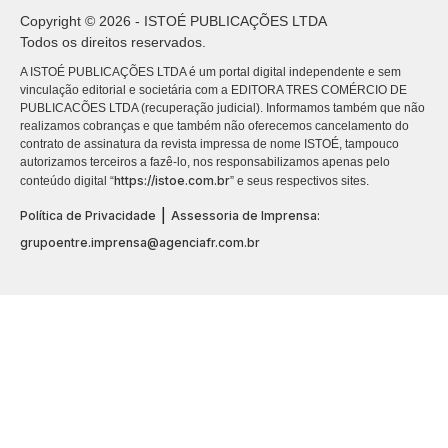
Copyright © 2026 - ISTOÉ PUBLICAÇÕES LTDA
Todos os direitos reservados.
A ISTOÉ PUBLICAÇÕES LTDA é um portal digital independente e sem
vinculação editorial e societária com a EDITORA TRES COMÉRCIO DE
PUBLICACÕES LTDA (recuperação judicial). Informamos também que não
realizamos cobranças e que também não oferecemos cancelamento do
contrato de assinatura da revista impressa de nome ISTOÉ, tampouco
autorizamos terceiros a fazê-lo, nos responsabilizamos apenas pelo
https://istoe.com.br
conteúdo digital “
” e seus respectivos sites.
|
Política de Privacidade
Assessoria de Imprensa:
grupoentre.imprensa@agenciafr.com.br