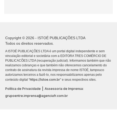
Copyright © 2026 - ISTOÉ PUBLICAÇÕES LTDA
Todos os direitos reservados.
A ISTOÉ PUBLICAÇÕES LTDA é um portal digital independente e sem
vinculação editorial e societária com a EDITORA TRES COMÉRCIO DE
PUBLICACÕES LTDA (recuperação judicial). Informamos também que não
realizamos cobranças e que também não oferecemos cancelamento do
contrato de assinatura da revista impressa de nome ISTOÉ, tampouco
autorizamos terceiros a fazê-lo, nos responsabilizamos apenas pelo
https://istoe.com.br
conteúdo digital “
” e seus respectivos sites.
|
Política de Privacidade
Assessoria de Imprensa:
grupoentre.imprensa@agenciafr.com.br