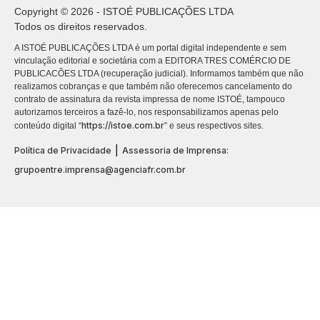
Copyright © 2026 - ISTOÉ PUBLICAÇÕES LTDA
Todos os direitos reservados.
A ISTOÉ PUBLICAÇÕES LTDA é um portal digital independente e sem
vinculação editorial e societária com a EDITORA TRES COMÉRCIO DE
PUBLICACÕES LTDA (recuperação judicial). Informamos também que não
realizamos cobranças e que também não oferecemos cancelamento do
contrato de assinatura da revista impressa de nome ISTOÉ, tampouco
autorizamos terceiros a fazê-lo, nos responsabilizamos apenas pelo
https://istoe.com.br
conteúdo digital “
” e seus respectivos sites.
|
Política de Privacidade
Assessoria de Imprensa:
grupoentre.imprensa@agenciafr.com.br