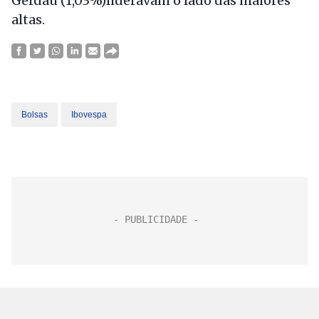
Gerdau (1,03%)lideravam o lado das maiores
altas.
Bolsas
Ibovespa