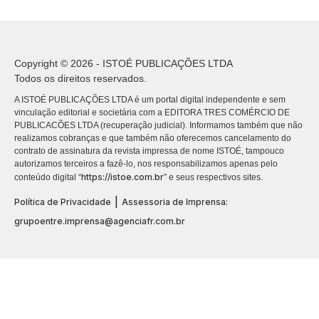
Copyright © 2026 - ISTOÉ PUBLICAÇÕES LTDA
Todos os direitos reservados.
A ISTOÉ PUBLICAÇÕES LTDA é um portal digital independente e sem
vinculação editorial e societária com a EDITORA TRES COMÉRCIO DE
PUBLICACÕES LTDA (recuperação judicial). Informamos também que não
realizamos cobranças e que também não oferecemos cancelamento do
contrato de assinatura da revista impressa de nome ISTOÉ, tampouco
autorizamos terceiros a fazê-lo, nos responsabilizamos apenas pelo
https://istoe.com.br
conteúdo digital “
” e seus respectivos sites.
|
Política de Privacidade
Assessoria de Imprensa:
grupoentre.imprensa@agenciafr.com.br