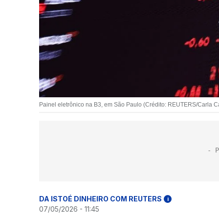
Painel eletrônico na B3, em São Paulo (Crédito: REUTERS/Carla Ca
DA ISTOÉ DINHEIRO COM REUTERS
i
07/05/2026 - 11:45