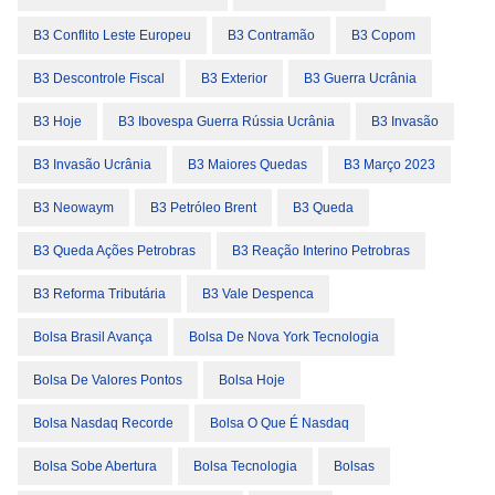
B3 Conflito Leste Europeu
B3 Contramão
B3 Copom
B3 Descontrole Fiscal
B3 Exterior
B3 Guerra Ucrânia
B3 Hoje
B3 Ibovespa Guerra Rússia Ucrânia
B3 Invasão
B3 Invasão Ucrânia
B3 Maiores Quedas
B3 Março 2023
B3 Neowaym
B3 Petróleo Brent
B3 Queda
B3 Queda Ações Petrobras
B3 Reação Interino Petrobras
B3 Reforma Tributária
B3 Vale Despenca
Bolsa Brasil Avança
Bolsa De Nova York Tecnologia
Bolsa De Valores Pontos
Bolsa Hoje
Bolsa Nasdaq Recorde
Bolsa O Que É Nasdaq
Bolsa Sobe Abertura
Bolsa Tecnologia
Bolsas