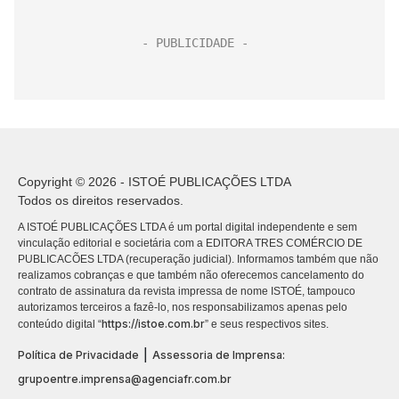
Copyright © 2026 - ISTOÉ PUBLICAÇÕES LTDA
Todos os direitos reservados.
A ISTOÉ PUBLICAÇÕES LTDA é um portal digital independente e sem
vinculação editorial e societária com a EDITORA TRES COMÉRCIO DE
PUBLICACÕES LTDA (recuperação judicial). Informamos também que não
realizamos cobranças e que também não oferecemos cancelamento do
contrato de assinatura da revista impressa de nome ISTOÉ, tampouco
autorizamos terceiros a fazê-lo, nos responsabilizamos apenas pelo
https://istoe.com.br
conteúdo digital “
” e seus respectivos sites.
|
Política de Privacidade
Assessoria de Imprensa:
grupoentre.imprensa@agenciafr.com.br