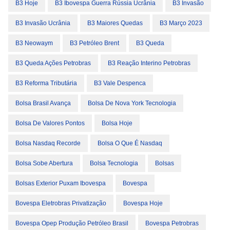
B3 Hoje
B3 Ibovespa Guerra Rússia Ucrânia
B3 Invasão
B3 Invasão Ucrânia
B3 Maiores Quedas
B3 Março 2023
B3 Neowaym
B3 Petróleo Brent
B3 Queda
B3 Queda Ações Petrobras
B3 Reação Interino Petrobras
B3 Reforma Tributária
B3 Vale Despenca
Bolsa Brasil Avança
Bolsa De Nova York Tecnologia
Bolsa De Valores Pontos
Bolsa Hoje
Bolsa Nasdaq Recorde
Bolsa O Que É Nasdaq
Bolsa Sobe Abertura
Bolsa Tecnologia
Bolsas
Bolsas Exterior Puxam Ibovespa
Bovespa
Bovespa Eletrobras Privatização
Bovespa Hoje
Bovespa Opep Produção Petróleo Brasil
Bovespa Petrobras